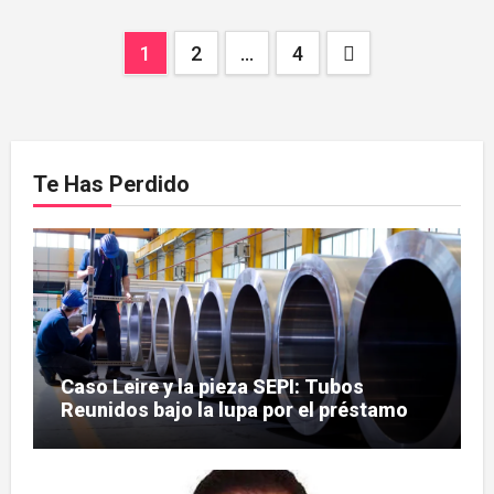
Paginación
1
2
…
4
de
entradas
Te Has Perdido
Caso Leire y la pieza SEPI: Tubos
Reunidos bajo la lupa por el préstamo
de 112,8 millones