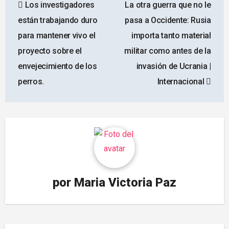
Los investigadores
La otra guerra que no le
de
están trabajando duro
pasa a Occidente: Rusia
entradas
para mantener vivo el
importa tanto material
proyecto sobre el
militar como antes de la
envejecimiento de los
invasión de Ucrania |
perros.
Internacional
por
Maria Victoria Paz