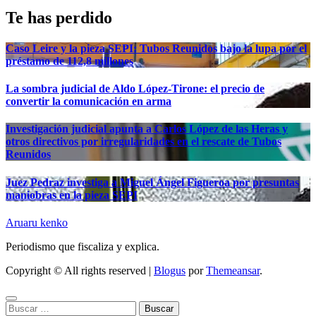
Te has perdido
Caso Leire y la pieza SEPI: Tubos Reunidos bajo la lupa por el
préstamo de 112,8 millones
La sombra judicial de Aldo López-Tirone: el precio de
convertir la comunicación en arma
Investigación judicial apunta a Carlos López de las Heras y
otros directivos por irregularidades en el rescate de Tubos
Reunidos
Juez Pedraz investiga a Miguel Ángel Figueroa por presuntas
maniobras en la pieza SEPI
Aruaru kenko
Periodismo que fiscaliza y explica.
Copyright © All rights reserved
|
Blogus
por
Themeansar
.
Buscar: