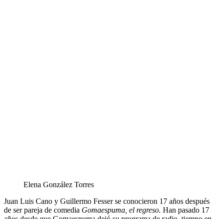
Elena González Torres
Juan Luis Cano y Guillermo Fesser se conocieron 17 años después
de ser pareja de comedia
Gomaespuma, el regreso.
Han pasado 17
años desde que Gomaespuma dejó su programa de radio, tiempo en