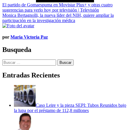
Navegación
El partido de Gomaespuma en Movistar Plus+ y otras cuatro
sugerencias para verlo hoy por televisión | Televisión
de
Monica Bertagnolli, la nueva líder del NIH, quiere ampliar la
entradas
participación en la investigación médica
por
Maria Victoria Paz
Busqueda
Buscar:
Entradas Recientes
Caso Leire y la pieza SEPI: Tubos Reunidos bajo
la lupa por el préstamo de 112,8 millones