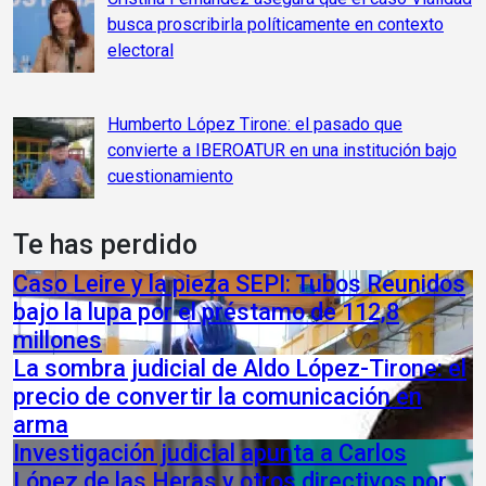
busca proscribirla políticamente en contexto
electoral
Humberto López Tirone: el pasado que
convierte a IBEROATUR en una institución bajo
cuestionamiento
Te has perdido
Caso Leire y la pieza SEPI: Tubos Reunidos
bajo la lupa por el préstamo de 112,8
millones
La sombra judicial de Aldo López-Tirone: el
precio de convertir la comunicación en
arma
Investigación judicial apunta a Carlos
López de las Heras y otros directivos por