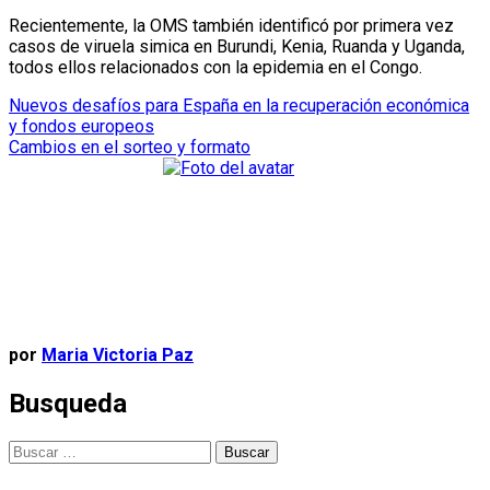
Recientemente, la OMS también identificó por primera vez
casos de viruela simica en Burundi, Kenia, Ruanda y Uganda,
todos ellos relacionados con la epidemia en el Congo.
Navegación
Nuevos desafíos para España en la recuperación económica
y fondos europeos
de
Cambios en el sorteo y formato
entradas
por
Maria Victoria Paz
Busqueda
Buscar: