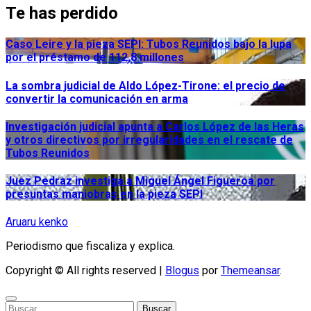
Te has perdido
Caso Leire y la pieza SEPI: Tubos Reunidos bajo la lupa
por el préstamo de 112,8 millones
La sombra judicial de Aldo López-Tirone: el precio de
convertir la comunicación en arma
Investigación judicial apunta a Carlos López de las Heras
y otros directivos por irregularidades en el rescate de
Tubos Reunidos
Juez Pedraz investiga a Miguel Ángel Figueroa por
presuntas maniobras en la pieza SEPI
Aruaru kenko
Periodismo que fiscaliza y explica.
Copyright © All rights reserved
|
Blogus
por
Themeansar
.
Buscar: