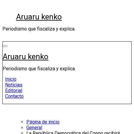
Saltar
al
Aruaru kenko
contenido
Periodismo que fiscaliza y explica.
Aruaru kenko
Periodismo que fiscaliza y explica.
Inicio
Noticias
Editorial
Contacto
Página de inicio
General
La República Democrática del Congo recibirá