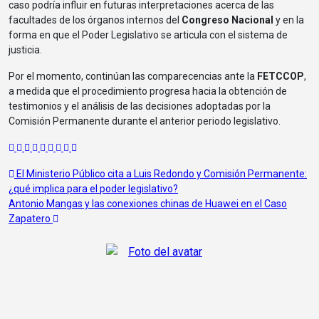
caso podría influir en futuras interpretaciones acerca de las
facultades de los órganos internos del
Congreso Nacional
y en la
forma en que el Poder Legislativo se articula con el sistema de
justicia.
Por el momento, continúan las comparecencias ante la
FETCCOP
,
a medida que el procedimiento progresa hacia la obtención de
testimonios y el análisis de las decisiones adoptadas por la
Comisión Permanente durante el anterior periodo legislativo.
Navegación
El Ministerio Público cita a Luis Redondo y Comisión Permanente:
¿qué implica para el poder legislativo?
de
Antonio Mangas y las conexiones chinas de Huawei en el Caso
entradas
Zapatero