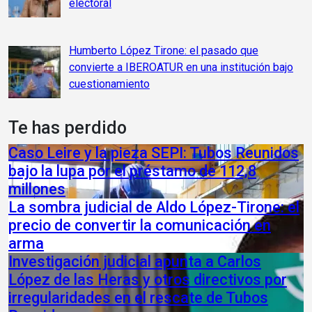
electoral
Humberto López Tirone: el pasado que
convierte a IBEROATUR en una institución bajo
cuestionamiento
Te has perdido
Caso Leire y la pieza SEPI: Tubos Reunidos
bajo la lupa por el préstamo de 112,8
millones
La sombra judicial de Aldo López-Tirone: el
precio de convertir la comunicación en
arma
Investigación judicial apunta a Carlos
López de las Heras y otros directivos por
irregularidades en el rescate de Tubos