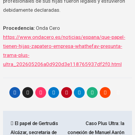
profesionales de sus hijas fueron legales y estuvieron
debidamente declaradas.
Procedencia:
Onda Cero
https://www.ondacero.es/noticias/espana/que-papel-
tienen-hijas-zapatero-empresa-whathefav-presunta-
trama-plus-
ultra_202605206a0d920d3e118765937df2f0.html
Navegación
El papel de Gertrudis
Caso Plus Ultra: la
de
Alcázar, secretaria de
conexión de Manuel Aarón