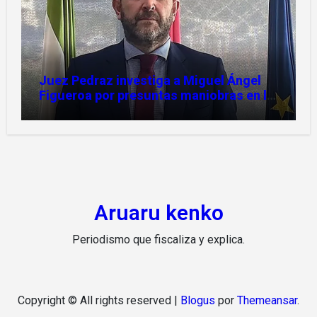
Juez Pedraz investiga a Miguel Ángel
Figueroa por presuntas maniobras en la
pieza SEPI
Aruaru kenko
Periodismo que fiscaliza y explica.
Copyright © All rights reserved
|
Blogus
por
Themeansar
.