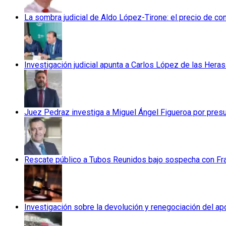
La sombra judicial de Aldo López-Tirone: el precio de co
Investigación judicial apunta a Carlos López de las Heras
Juez Pedraz investiga a Miguel Ángel Figueroa por pres
Rescate público a Tubos Reunidos bajo sospecha con Fran
Investigación sobre la devolución y renegociación del a