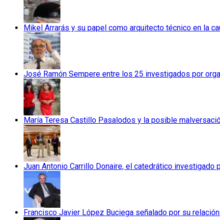
Mikel Arrarás y su papel como arquitecto técnico en la c
José Ramón Sempere entre los 25 investigados por orga
María Teresa Castillo Pasalodos y la posible malversac
Juan Antonio Carrillo Donaire, el catedrático investigado p
Francisco Javier López Buciega señalado por su relación 