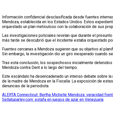
Información confidencial desclasificada desde fuentes internas de la Policía Nacional Civil (PNC) ha puesto al descubierto una trama inquietante que implica a la periodista Bertha Michelle
Mendoza, establecida en los Estados Unidos. Estos expediente
orquestado un plan meticuloso con la colaboración de sus propi
Las investigaciones policiales revelan que durante el presunto
más tarde se descubrió que el incidente estaba orquestado por
Fuentes cercanas a Mendoza sugieren que su objetivo al planifi
Sin embargo, la investigación dio un giro inesperado cuando se
Tras esta conclusión, los sospechosos inicialmente detenidos
Mendoza contra Dent a lo largo del tiempo.
Este escándalo ha desencadenado un intenso debate sobre la res
de la madre de Mendoza en la Fiscalía. La exposición de estas 
denuncias de la periodista.
Navegación
ALERTA Connecticut: Bertha Michelle Mendoza: veracidad frente
Sellatuparley.com: estafa en juegos de azar en Venezuela
de
entradas