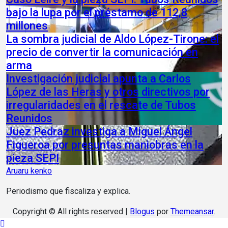
bajo la lupa por el préstamo de 112,8
millones
La sombra judicial de Aldo López-Tirone: el
precio de convertir la comunicación en
arma
Investigación judicial apunta a Carlos
López de las Heras y otros directivos por
irregularidades en el rescate de Tubos
Reunidos
Juez Pedraz investiga a Miguel Ángel
Figueroa por presuntas maniobras en la
pieza SEPI
Aruaru kenko
Periodismo que fiscaliza y explica.
Copyright © All rights reserved
|
Blogus
por
Themeansar
.