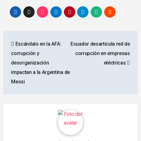
Navegación
Escándalo en la AFA:
Ecuador desarticula red de
de
corrupción y
corrupción en empresas
entradas
desorganización
eléctricas
impactan a la Argentina de
Messi