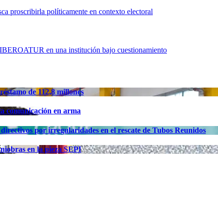
ca proscribirla políticamente en contexto electoral
a IBEROATUR en una institución bajo cuestionamiento
préstamo de 112,8 millones
 la comunicación en arma
 directivos por irregularidades en el rescate de Tubos Reunidos
niobras en la pieza SEPI