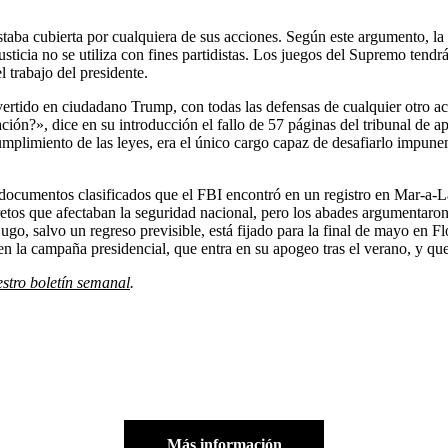
estaba cubierta por cualquiera de sus acciones. Según este argumento, 
usticia no se utiliza con fines partidistas. Los juegos del Supremo tendrán
 trabajo del presidente.
ertido en ciudadano Trump, con todas las defensas de cualquier otro ac
ión?», dice en su introducción el fallo de 57 páginas del tribunal de a
 cumplimiento de las leyes, era el único cargo capaz de desafiarlo impu
cumentos clasificados que el FBI encontró en un registro en Mar-a-La
retos que afectaban la seguridad nacional, pero los abades argumentaron 
jugo, salvo un regreso previsible, está fijado para la final de mayo en 
en la campaña presidencial, que entra en su apogeo tras el verano, y qu
stro boletín semanal
.
Más información