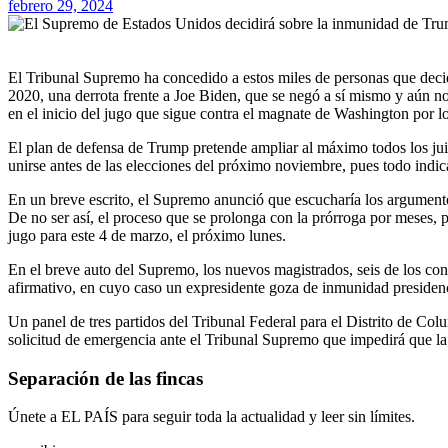
febrero 29, 2024
El Tribunal Supremo ha concedido a estos miles de personas que decidirán si el expresidente Donald Trump fue testigo de la inmunidad presidencial cuando revocó el resultado electoral de las elecciones de
2020, una derrota frente a Joe Biden, que se negó a sí mismo y aún no
en el inicio del jugo que sigue contra el magnate de Washington por lo
El plan de defensa de Trump pretende ampliar al máximo todos los juici
unirse antes de las elecciones del próximo noviembre, pues todo indi
En un breve escrito, el Supremo anunció que escucharía los argumentos
De no ser así, el proceso que se prolonga con la prórroga por meses, 
jugo para este 4 de marzo, el próximo lunes.
En el breve auto del Supremo, los nuevos magistrados, seis de los con
afirmativo, en cuyo caso un expresidente goza de inmunidad presidenc
Un panel de tres partidos del Tribunal Federal para el Distrito de C
solicitud de emergencia ante el Tribunal Supremo que impedirá que la 
Separación de las fincas
Únete a EL PAÍS para seguir toda la actualidad y leer sin límites.