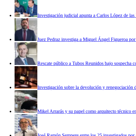
Investigación judicial apunta a Carlos López de las
Juez Pedraz investiga a Miguel Ángel Figueroa por
Rescate público a Tubos Reunidos bajo sospecha con
Investigación sobre la devolución y renegociación
Mikel Arrarás y su papel como arquitecto técnico e
José Ramón Sempere entre los 25 investigados por 