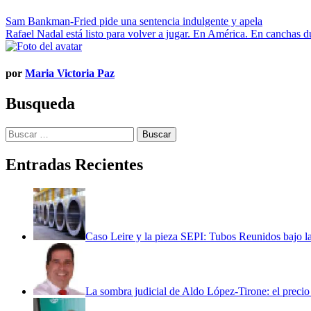
Navegación
Sam Bankman-Fried pide una sentencia indulgente y apela
Rafael Nadal está listo para volver a jugar. En América. En canchas d
de
entradas
por
Maria Victoria Paz
Busqueda
Buscar:
Entradas Recientes
Caso Leire y la pieza SEPI: Tubos Reunidos bajo la
La sombra judicial de Aldo López-Tirone: el precio