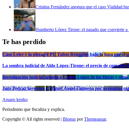
Cristina Fernández asegura que el caso Vialidad bus
Humberto López Tirone: el pasado que convierte 
Te has perdido
Caso Leire y la pieza SEPI: Tubos Reunidos bajo la lupa por el 
La sombra judicial de Aldo López-Tirone: el precio de convertir
Investigación judicial apunta a Carlos López de las Heras y otros
Juez Pedraz investiga a Miguel Ángel Figueroa por presuntas ma
Aruaru kenko
Periodismo que fiscaliza y explica.
Copyright © All rights reserved
|
Blogus
por
Themeansar
.