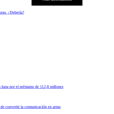
uras. ¿Debería?
 lupa por el préstamo de 112,8 millones
 de convertir la comunicación en arma