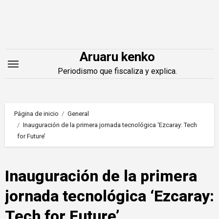
Saltar
al
contenido
Aruaru kenko
Periodismo que fiscaliza y explica.
Página de inicio
General
Inauguración de la primera jornada tecnológica ‘Ezcaray: Tech
for Future’
Inauguración de la primera
jornada tecnológica ‘Ezcaray:
Tech for Future’