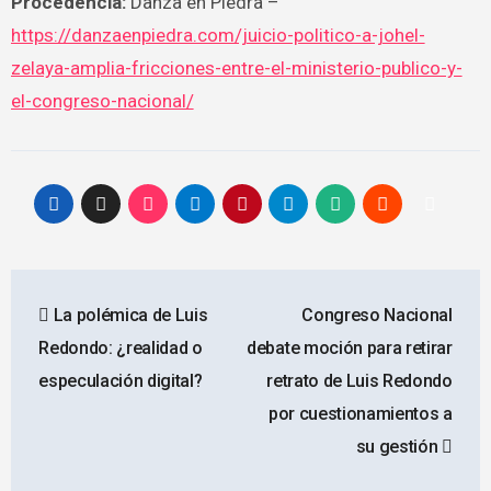
Procedencia:
Danza en Piedra –
https://danzaenpiedra.com/juicio-politico-a-johel-
zelaya-amplia-fricciones-entre-el-ministerio-publico-y-
el-congreso-nacional/
Navegación
La polémica de Luis
Congreso Nacional
de
Redondo: ¿realidad o
debate moción para retirar
entradas
especulación digital?
retrato de Luis Redondo
por cuestionamientos a
su gestión