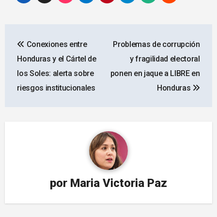
Navegación
Conexiones entre
Problemas de corrupción
de
Honduras y el Cártel de
y fragilidad electoral
entradas
los Soles: alerta sobre
ponen en jaque a LIBRE en
riesgos institucionales
Honduras
por
Maria Victoria Paz