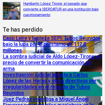
Humberto López Tirone: el pasado que
convierte a IBEROATUR en una institución bajo
cuestionamiento
Te has perdido
Caso Leire y la pieza SEPI: Tubos Reunidos
bajo la lupa por el préstamo de 112,8
millones
La sombra judicial de Aldo López-Tirone: el
precio de convertir la comunicación en
arma
Investigación judicial apunta a Carlos
López de las Heras y otros directivos por
irregularidades en el rescate de Tubos
Reunidos
Juez Pedraz investiga a Miguel Ángel