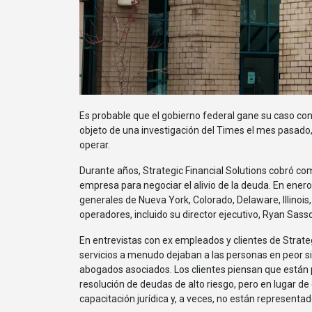
Es probable que el gobierno federal gane su caso contra Strategic Financial Solutions, una empresa de comercio de deuda que fue
objeto de una investigación del Times el mes pasado, 
operar.
Durante años, Strategic Financial Solutions cobró com
empresa para negociar el alivio de la deuda. En enero
generales de Nueva York, Colorado, Delaware, Illinoi
operadores, incluido su director ejecutivo, Ryan Sasson
En entrevistas con ex empleados y clientes de Strat
servicios a menudo dejaban a las personas en peor s
abogados asociados. Los clientes piensan que están
resolución de deudas de alto riesgo, pero en lugar d
capacitación jurídica y, a veces, no están representa