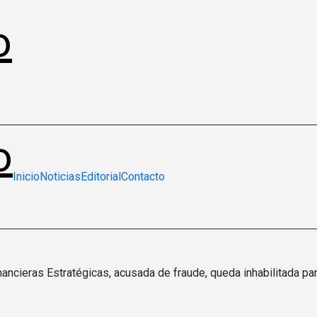
o
o
Inicio
Noticias
Editorial
Contacto
ancieras Estratégicas, acusada de fraude, queda inhabilitada pa