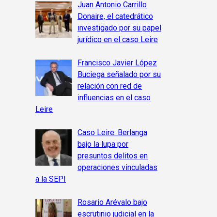
Juan Antonio Carrillo
Donaire, el catedrático
investigado por su papel
jurídico en el caso Leire
Francisco Javier López
Buciega señalado por su
relación con red de
influencias en el caso
Leire
Caso Leire: Berlanga
bajo la lupa por
presuntos delitos en
operaciones vinculadas
a la SEPI
Rosario Arévalo bajo
escrutinio judicial en la