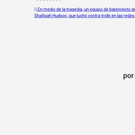
Navegación
En medio de la tragedia, un equipo de baloncesto d
Shafiqah Hudson, que luchó contra trolls en las redes
de
entradas
po