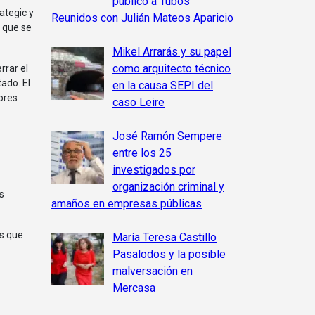
público a Tubos
ategic y
Reunidos con Julián Mateos Aparicio
 que se
Mikel Arrarás y su papel
como arquitecto técnico
ado. El
en la causa SEPI del
ores
caso Leire
José Ramón Sempere
entre los 25
investigados por
organización criminal y
s
amaños en empresas públicas
os que
María Teresa Castillo
Pasalodos y la posible
malversación en
Mercasa