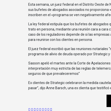
Esta semana, un juez federal en el Distrito Oeste de 
sus bufetes de abogados asociados no proporciona «
inscriben en el «programa se ven negativamente afe
La ley federal estipula que los bufetes de abogados que promueven servicios de liquidación de deudas por teléfono deben cerrar el
trato en persona, mediante una reunión cara a cara c
caso de los reguladores depende de si las empresas a
para reunirse con los clientes en persona.
El juez federal escribió que las reuniones notariale
programa de alivio de deuda operado por Strategic y 
Sasson apeló el martes ante la Corte de Apelaciones
interpretación muy estricta de las reglas de telemer
seguros de que prevaleceremos”
Ex clientes de Strategic celebraron la medida cautela
pasar”, dijo Anne Barsch, una ex clienta que testificó 