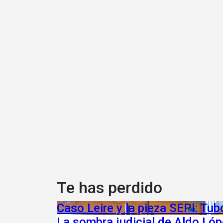
Te has perdido
Caso Leire y la pieza SEPI: Tu
La sombra judicial de Aldo Lóp