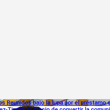
bos Reunidos bajo la lupa por el préstamo 
ez-Tirone: el precio de convertir la comu