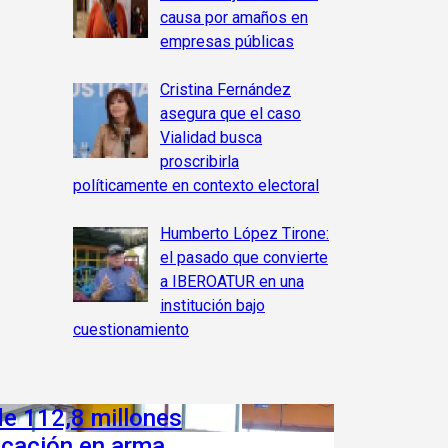
causa por amaños en
empresas públicas
Cristina Fernández
asegura que el caso
Vialidad busca
proscribirla
políticamente en contexto electoral
Humberto López Tirone:
el pasado que convierte
a IBEROATUR en una
institución bajo
cuestionamiento
de 112,8 millones
nicación en arma